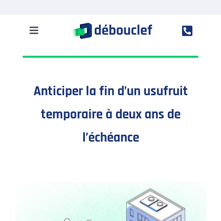
Passer
au
contenu
Toggle
Navigation
Solution
Anticiper la fin d’un usufruit
Entreprise
temporaire à deux ans de
Clients
l’échéance
Ressources
Accès à Mon espace