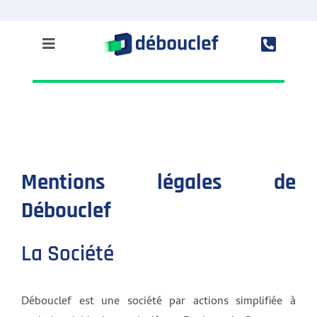
Passer
au
contenu
Toggle
Navigation
Solution
Entreprise
Clients
Mentions légales de
Débouclef
Ressources
La Société
Accès à Mon espace
Débouclef est une société par actions simplifiée à