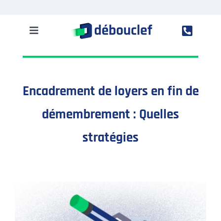
Passer
au
contenu
Toggle
Navigation
Solution
Encadrement de loyers en fin de
Entreprise
démembrement : Quelles
Clients
stratégies
Ressources
Accès à Mon espace