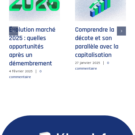
Les profils des
Location après
investisseurs en
démembrement :
nue-propriété
location nue ou
meublée ?
19 janvier 2025
|
0
commentaire
19 janvier 2025
|
0
commentaire